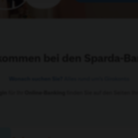
kommen bei den Sparda-B
Wonach suchen Sie?
Alles rund um’s Girokonto
gin
für Ihr
Online-Banking
finden Sie auf den Seiten Ih