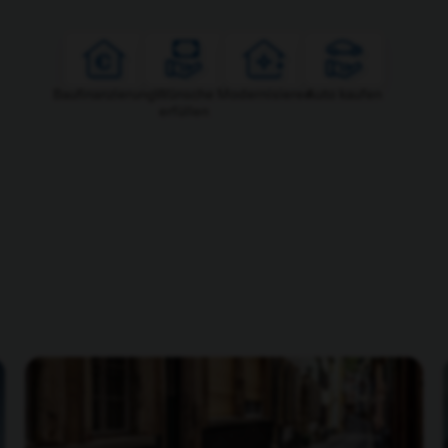
Baufinanzierung
Wünsche
Modernisieren
Auto kaufen
erfüllen