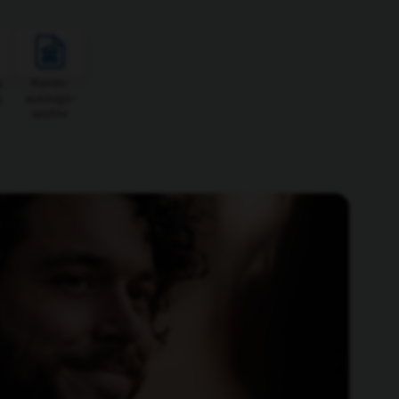
s
Konto­
g
auszugs­
archiv