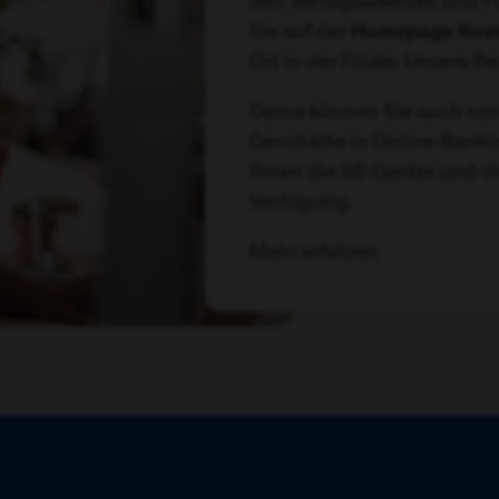
den Verfügbarkeiten und Fil
Sie auf der
Homepage Ihre
Ort in der Filiale. Unsere B
Gerne können Sie auch von
Geschäfte in Online-Bankin
Ihnen die SB-Geräte und di
Verfügung.
Mehr erfahren