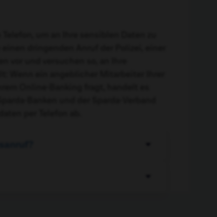
Telefon, um an Ihre sensiblen Daten zu
inen dringenden Anruf der Polizei, einer
n vor und versuchen so, an Ihre
t: Wenn ein angeblicher Mitarbeiter Ihrer
rem Online-Banking fragt, handelt es
e Sparda-Banken und der Sparda-Verband
aten per Telefon ab.
sanruf?