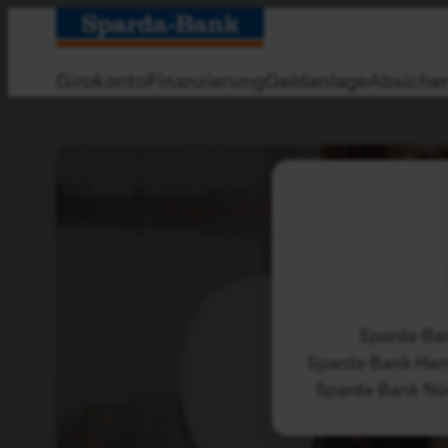
Zum
Hauptinhalt
springen
Girokonto
Finanzierung
Geldanlage
Absiche
Sparda-Ba
Sparda-Bank Ha
Sparda-Bank Nü