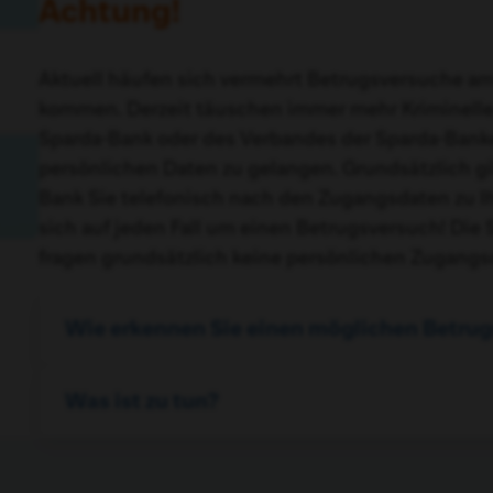
Achtung!
Aktuell häufen sich vermehrt Betrugsversuche am 
kommen. Derzeit täuschen immer mehr Kriminelle e
Sparda-Bank oder des Verbandes der Sparda-Banke
persönlichen Daten zu gelangen. Grundsätzlich gil
Bank Sie telefonisch nach den Zugangsdaten zu Ih
sich auf jeden Fall um einen Betrugsversuch! Di
fragen grundsätzlich keine persönlichen Zugangsd
Wie erkennen Sie einen möglichen Betrug
Was ist zu tun?