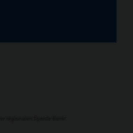
rer
regionalen Sparda-Bank
!