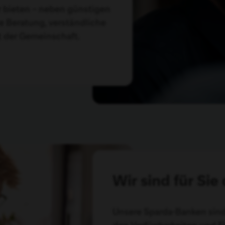
r bieten – neben günstigen
re Beratung, verständliche
t der Gemeinschaft.
Wir sind für Sie
Unsere Sparda-Banken sind 