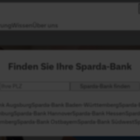
rung
Wissen
Über uns
Finden Sie Ihre Sparda-Bank
Postleitzahl
Bedeutet echte Verl
nk Augsburg
Sparda-Bank Baden-Württemberg
Sparda-
mburg
Sparda-Bank Hannover
Sparda-Bank Hessen
Spar
Mehr erfahren
rnberg
Sparda-Bank Ostbayern
Sparda-Bank Südwest
S