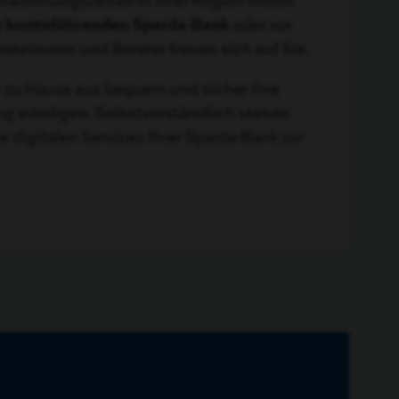
ialöffnungszeiten in Ihrer Region finden
r kontoführenden Sparda-Bank
oder vor
eraterinnen und Berater freuen sich auf Sie.
 zu Hause aus bequem und sicher Ihre
g erledigen. Selbstverständlich stehen
e digitalen Services Ihrer Sparda-Bank zur