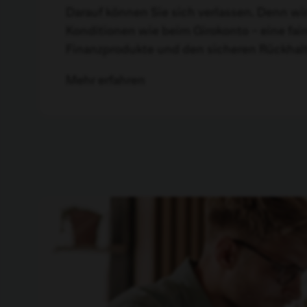
Darauf können Sie sich verlassen. Denn wi
Konditionen wie beim Girokonto – eine fai
Finanzprodukte und den sicheren Rückhal
Mehr erfahren