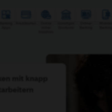
Banking
Kredit­karten
Online
Günstiges
Online-
Mobile
Apps
sicher
Girokonto
Banking
Bankin
bezahlen
ken mit knapp
tarbeitern