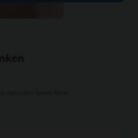
anken
rer
regionalen Sparda-Bank
!