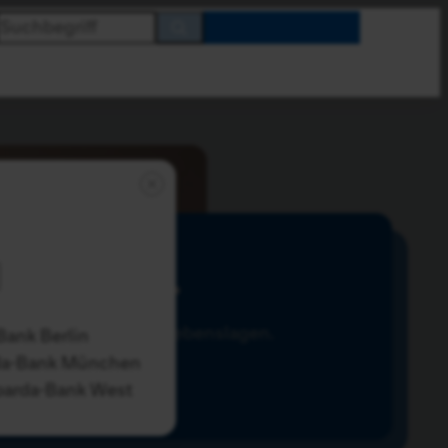
Ihre
Sparda-
Bank
ässlichkeit in allen Lebenslagen.
Bank Berlin
da-Bank München
parda-Bank West