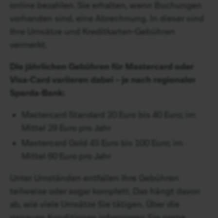
online bezahlen. Sie erhalten, wenn Buchungen
vorhanden sind, eine Abrechnung. In dieser sind
Ihre Umsätze und Kreditkarten-Gebühren
vermerkt.
Die jährlichen Gebühren für Mastercard oder
Visa-Card variieren dabei – je nach regionaler
Sparda-Bank:
Mastercard Standard 20 Euro bis 40 Euro; im
Mittel 29 Euro pro Jahr
Mastercard Gold 45 Euro bis 100 Euro; im
Mittel 60 Euro pro Jahr
Unter Umständen entfallen Ihre Gebühren
teilweise oder sogar komplett. Das hängt davon
ab, wie viele Umsätze Sie tätigen. Über die
genauen Konditionen informieren Sie gerne