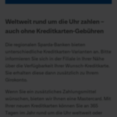
Weltweit rund um die Uhr zahlen –
auch ohne Kreditkarten-Gebühren
Die regionalen Sparda-Banken bieten
unterschiedliche Kreditkarten-Varianten an. Bitte
informieren Sie sich in der Filiale in Ihrer Nähe
über die Verfügbarkeit Ihrer Wunsch-Kreditkarte.
Sie erhalten diese dann zusätzlich zu Ihrem
Girokonto.
Wenn Sie ein zusätzliches Zahlungsmittel
wünschen, bieten wir Ihnen eine Mastercard. Mit
Ihrer neuen Kreditkarten können Sie an 365
Tagen im Jahr rund um die Uhr weltweit oder