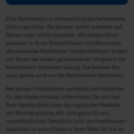
Eine Kreditkarte ist international das beliebteste
Zahlungsmittel. Sie können damit weltweit auf
Reisen oder online bezahlen. Wir bieten Ihnen
passend zu Ihren Bedürfnissen und Wünschen
die passende Kreditkarte. Unsere Kollegen finden
mit Ihnen bei einem gemeinsamen Vergleich der
Kreditkarten die beste Lösung. Sie beraten Sie
auch gerne rund um die Kreditkarten-Gebühren.
Bei einigen Kreditkarten entfallen die Gebühren
für den Karteninhaber. Informieren Sie sich bei
Ihrer Sparda-Bank über die regionalen Modelle
der Rückvergütung. Wir sind gerne für ein
unverbindliches Gespräch rund um Kreditkarten-
Gebühren in einer Filiale in Ihrer Nähe für Sie da.