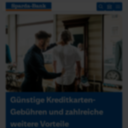
Zum
Hauptinhalt
springen
Günstige Kreditkarten-
Gebühren und zahlreiche
weitere Vorteile