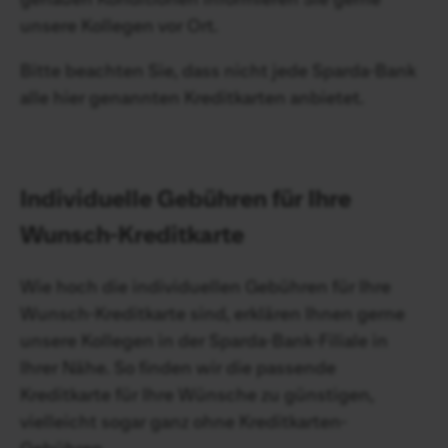
unsere Kollegen vor Ort.
Bitte beachten Sie, dass nicht jede Sparda-Bank
alle hier genannten Kreditkarten anbietet.
Individuelle Gebühren für Ihre
Wunsch-Kreditkarte
Wie hoch die individuellen Gebühren für Ihre
Wunsch-Kreditkarte sind, erklären Ihnen gerne
unsere Kollegen in der Sparda-Bank-Filiale in
Ihrer Nähe. So finden wir die passende
Kreditkarte für Ihre Wünsche zu günstigen,
vielleicht sogar ganz ohne Kreditkarten-