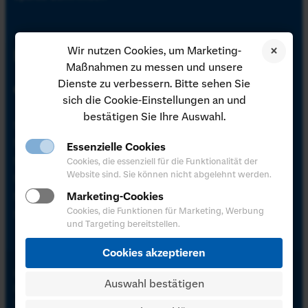
Wir nutzen Cookies, um Marketing-
Unsere Sparda-Banken in
Maßnahmen zu messen und unsere
den Regionen
Dienste zu verbessern. Bitte sehen Sie
sich die Cookie-Einstellungen an und
bestätigen Sie Ihre Auswahl.
Sparda-Bank Augsburg
Sparda-Bank Baden-Württemberg
Sparda-Bank Berlin
Sparda-Bank Hamburg
Essenzielle Cookies
Sparda-Bank Hannover
Sparda-Bank Hessen
Cookies, die essenziell für die Funktionalität der
Website sind. Sie können nicht abgelehnt werden.
Sparda-Bank München
Sparda-Bank Nürnberg
Marketing-Cookies
Sparda-Bank Ostbayern
Sparda-Bank Südwest
Cookies, die Funktionen für Marketing, Werbung
Sparda-Bank West
und Targeting bereitstellen.
Cookies akzeptieren
Impressum
Auswahl bestätigen
Datenschutz
Sitemap