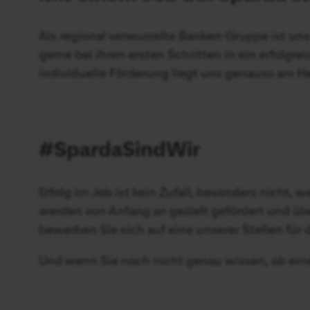
Als regional verwurzelte Banken-Gruppe ist u
gerne bei ihren ersten Schritten in ein erfolgr
individuelle Förderung liegt uns genauso am H
#SpardaSindWir
Erfolg im Job ist kein Zufall, besonders nicht
werden von Anfang an gezielt gefördert und ü
bewerben Sie sich auf eine unserer Stellen für
Und wenn Sie noch nicht genau wissen, ob eine A