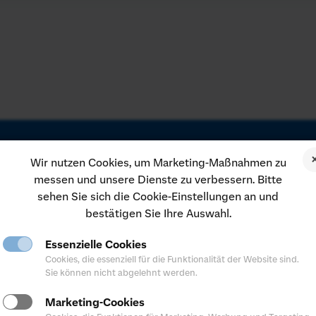
er Region für Sie da
Wir nutzen Cookies, um Marketing-Maßnahmen zu
messen und unsere Dienste zu verbessern. Bitte
sehen Sie sich die Cookie-Einstellungen an und
ormationen zu unseren Angeboten, Konditionen und Services erhalt
bestätigen Sie Ihre Auswahl.
ligen Internetseite der Sparda-Bank Ihrer Region.
Essenzielle Cookies
finden
Cookies, die essenziell für die Funktionalität der Website sind.
Sie können nicht abgelehnt werden.
Marketing-Cookies
en Regionen