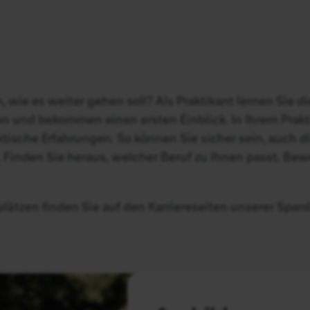
wie es weiter gehen soll? Als Praktikant lernen Sie di
 und bekommen einen ersten Einblick. In Ihrem Prakti
ische Erfahrungen. So können Sie sicher sein, auch die
inden Sie heraus, welcher Beruf zu Ihnen passt. Bewer
ätzen finden Sie auf den Karriereseiten unserer Spar