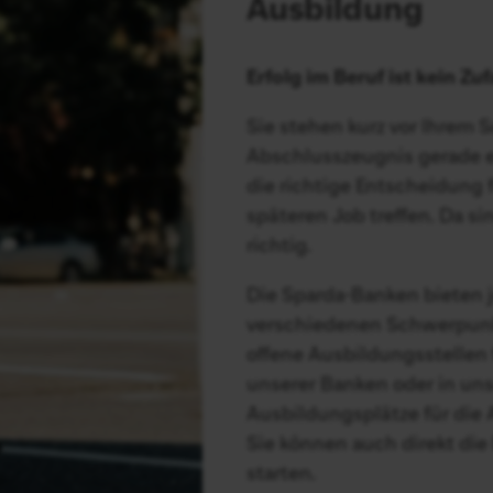
Ausbildung
Erfolg im Beruf ist kein Zuf
Sie stehen kurz vor Ihrem 
Abschlusszeugnis gerade ers
die richtige Entscheidung 
späteren Job treffen. Da s
richtig.
Die Sparda-Banken bieten 
verschiedenen Schwerpunk
offene Ausbildungsstellen 
unserer Banken oder in un
Ausbildungsplätze für die
Sie können auch direkt di
starten.