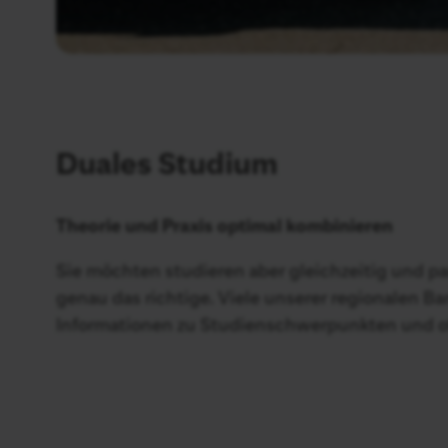
Duales Studium
Theorie und Praxis optimal kombinieren
Sie möchten studieren aber gleichzeitig und pa
genau das richtige. Viele unserer regionalen B
Informationen zu Studienschwerpunkten und off