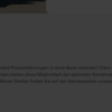
rallel Praxiserfahrungen in einer Bank sammeln? Dann 
anken bieten diese Möglichkeit der optimalen Kombinat
enen Stellen finden Sie auf den Karriereseiten unsere