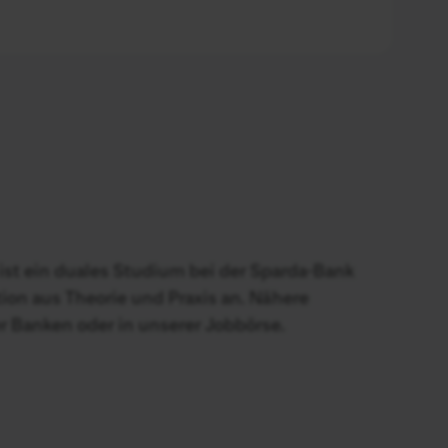
ist ein duales Studium bei der Sparda-Bank
ion aus Theorie und Praxis an. Nähere
r Banken oder in unserer
Jobbörse
.