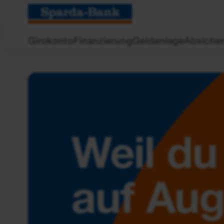
Zum
Hauptinhalt
springen
Girokonto
Finanzierung
Geldanlage
Absiche