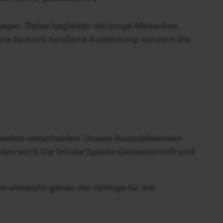
iegen. Daher begleiten wir junge Menschen
eine fachlich fundierte Ausbildung, sondern die
da-Banken entscheiden. Unsere Auszubildenden
den auch Sie Teil der Sparda-Gemeinschaft und
vielleicht genau das richtige für Sie.