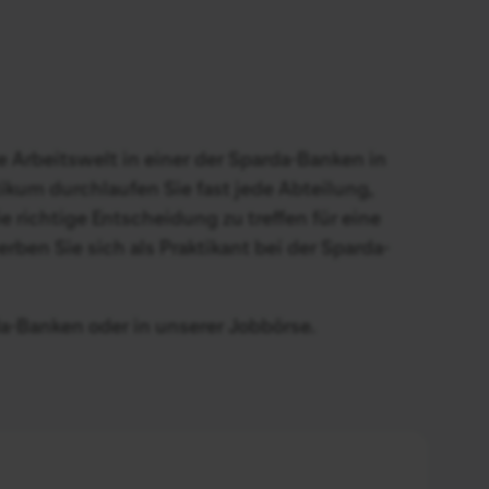
e Arbeitswelt in einer der Sparda-Banken in
kum durchlaufen Sie fast jede Abteilung,
 richtige Entscheidung zu treffen für eine
ben Sie sich als Praktikant bei der Sparda-
da-Banken oder in unserer
Jobbörse
.