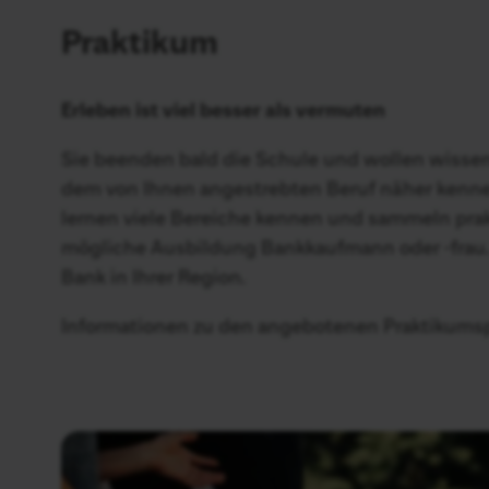
Praktikum
Erleben ist viel besser als vermuten
Sie beenden bald die Schule und wollen wissen, 
dem von Ihnen angestrebten Beruf näher kennen
lernen viele Bereiche kennen und sammeln prakt
mögliche Ausbildung Bankkaufmann oder -frau. F
Bank in Ihrer Region.
Informationen zu den angebotenen Praktikumspl