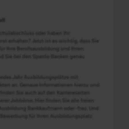
all
Schulabschluss oder haben Ihr
t erhalten? Jetzt ist es wichtig, dass Sie
für Ihre Berufsausbildung und Ihren
ind Sie bei den Sparda-Banken genau
jedes Jahr Ausbildungsplätze mit
ten an. Genaue Informationen hierzu und
finden Sie auch auf den Karriereseiten
serer
Jobbörse
. Hier finden Sie alle freien
 Ausbildung Bankkaufmann oder -frau. Und
e Bewerbung für Ihren Ausbildungsplatz