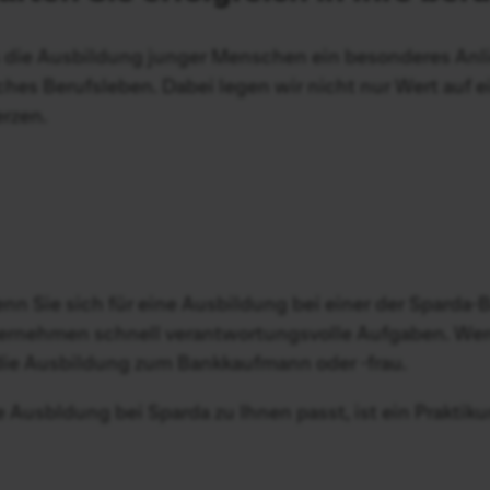
ns die Ausbildung junger Menschen ein besonderes Anl
eiches Berufsleben. Dabei legen wir nicht nur Wert auf 
erzen.
, wenn Sie sich für eine Ausbildung bei einer der Spar
bernehmen schnell verantwortungsvolle Aufgaben. Wer
 die Ausbildung zum Bankkaufmann oder -frau.
usbldung bei Sparda zu Ihnen passt, ist ein Praktikum 