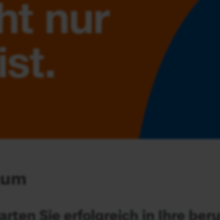
kum
rten Sie erfolgreich in Ihre ber