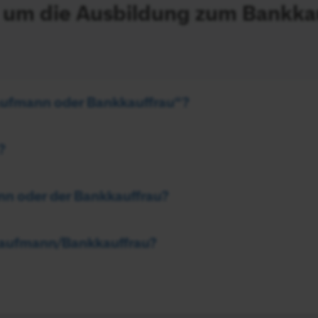
 um die Ausbildung zum Bankka
ufmann oder Bankkauffrau“?
?
nn oder der Bankkauffrau?
kaufmann/Bankkauffrau?