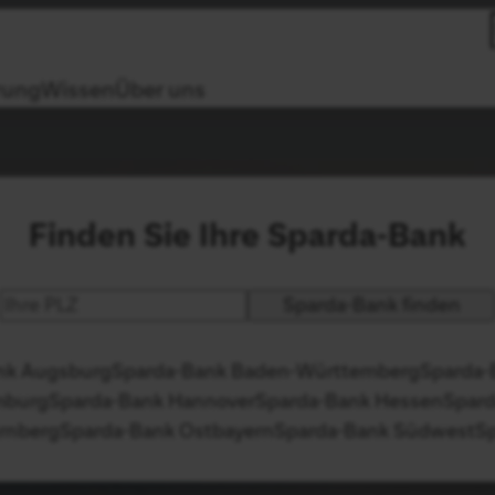
rung
Wissen
Über uns
Finden Sie Ihre Sparda-Bank
Postleitzahl
nk Augsburg
Sparda-Bank Baden-Württemberg
Sparda-
mburg
Sparda-Bank Hannover
Sparda-Bank Hessen
Spar
rnberg
Sparda-Bank Ostbayern
Sparda-Bank Südwest
S