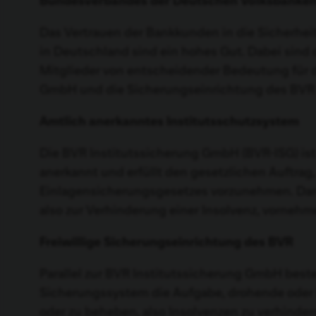
Bundesverbandes der Deutschen Volksbanken 
Das Vertrauen der Bankkunden in die Sicherheit
in Deutschland sind ein hohes Gut. Dabei sind d
Mitglieder von entscheidender Bedeutung für 
GmbH und die Sicherungseinrichtung des BVR g
Amtlich anerkanntes Institutsschutzsystem
Die BVR Institutssicherung GmbH (BVR-ISG) ist
anerkannt und erfüllt den gesetzlichen Auftrag
Einlagensicherungsgesetzes vorzunehmen. Dar
also zur Verhinderung einer Insolvenz, vornehm
Freiwillige Sicherungseinrichtung des BVR
Parallel zur BVR Institutssicherung GmbH best
Sicherungssystem die Aufgabe, drohende oder 
oder zu beheben, also Insolvenzen zu verhinder