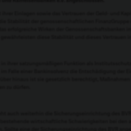
und Raiffeisenbanken e.V. angeschlossen.
 ihrer Einlagen sowie das Vertrauen der Geld- und Kap
ie Stabilität der genossenschaftlichen FinanzGruppe un
das erfolgreiche Wirken der Genossenschaftsbanken i
ewährleisten diese Stabilität und dieses Vertrauen 
 in ihrer satzungsmäßigen Funktion als Institutsschu
, im Falle einer Bankinsolvenz die Entschädigung der 
über hinaus ist sie gesetzlich berechtigt, Maßnahme
en zu dürfen.
eht auch weiterhin die Sicherungseinrichtung des BVR.
bestehende wirtschaftliche Schwierigkeiten bei den
n. Sollte eine der Sicherungseinrichtung des BVR ange