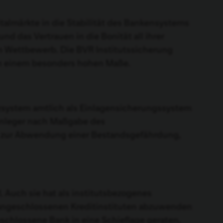
italmärkte in die Stabilität des Bankensystems
d das Vertrauen in die Bonität all ihrer
m Wettbewerb. Die BVR Institutssicherung
in einem besonders hohen Maße.
tzsystem amtlich als Einlagensicherungssystem
Einleger nach Maßgabe des
n zur Abwendung einer Bestandsgefährdung,
 Auch sie hat als institutsbezogenes
 angeschlossenen Kreditinstituten abzuwenden
schlossene Bank in eine Schieflage geraten,