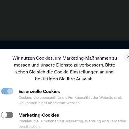
er Region für Sie da
Wir nutzen Cookies, um Marketing-Maßnahmen zu
messen und unsere Dienste zu verbessern. Bitte
sehen Sie sich die Cookie-Einstellungen an und
ormationen zu unseren Angeboten, Konditionen und Services erhalt
bestätigen Sie Ihre Auswahl.
ligen Internetseite der Sparda-Bank Ihrer Region.
Essenzielle Cookies
finden
Cookies, die essenziell für die Funktionalität der Website sind.
Sie können nicht abgelehnt werden.
Marketing-Cookies
en Regionen
Cookies, die Funktionen für Marketing, Werbung und Targeting
bereitstellen.