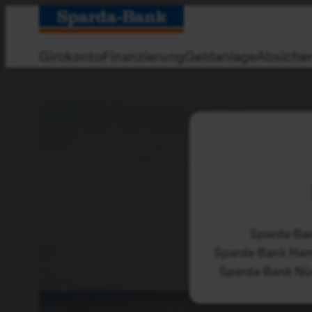
Zum
Hauptinhalt
springen
Girokonto
Finanzierung
Geldanlage
Absiche
Sparda-Ba
Sparda-Bank Ha
Sparda-Bank Nü