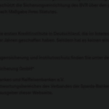
n, schützt die Sicherungseinrichtung des BVR über den
nach Maßgabe ihres Statutes.
 ersten Kreditinstitute in Deutschland, die im Intere
r Jahren geschaffen haben. Seitdem hat es keinen ein
ensicherung und Institutsschutz finden Sie unter de
ssicherung GmbH*
nken und Raiffeisenbanken e.V.
ntwortungsbereiches des Verbandes der Sparda-Banken 
rausgeber dieser Webseite.