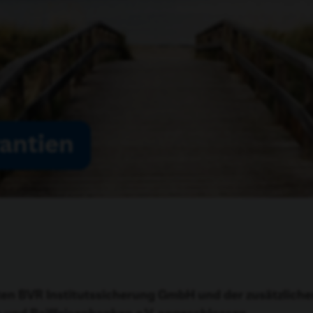
rantien
en BVR Institutssicherung GmbH und der zusätzlichen