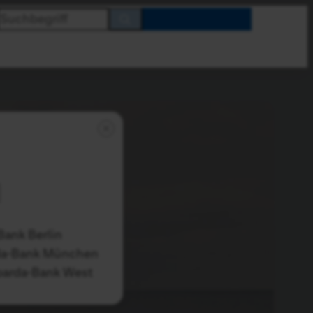
Ihre
Sparda-
Bank
Bank Berlin
da-Bank München
parda-Bank West