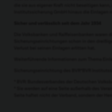
die sie aus eigener Kraft nicht beseitigen kan
Institutssicherung GmbH hinaus die Einlagen 
Sicher und verlässlich seit dem Jahr 1934
Die Volksbanken und Raiffeisenbanken waren die
Sicherungseinrichtungen schon in den dreißige
Verlust bei seinen Einlagen erlitten hat.
Weiterführende Informationen zum Thema Einlag
Sicherungseinrichtung des BVR*
BVR Institut
* BVR: Bundesverbandes der Deutschen Volksba
* Sie werden auf eine Seite außerhalb des Vera
Seite haftet nicht der Verband, sondern der He