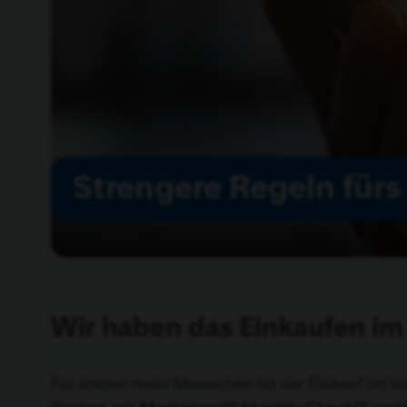
Strengere Regeln fürs
Wir haben das Einkaufen im
Für immer mehr Menschen ist der Einkauf im Int