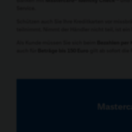
Banken mit
Mastercard® Identity Check™
und
Service.
Schützen auch Sie Ihre Kreditkarten vor missb
teilnimmt. Nimmt der Händler nicht teil, ist ei
Als Kunde müssen Sie sich beim
Bezahlen per K
auch für
Beträge bis 150 Euro
gilt ab sofort die
Masterca