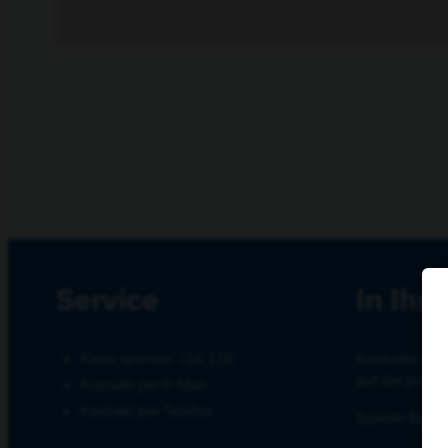
Service
In Ihr
Karte sperren: 116 116
Konkrete Inf
auf der jewei
Kontakt per E-Mail
Kontakt per Telefon
Sparda-Bank 