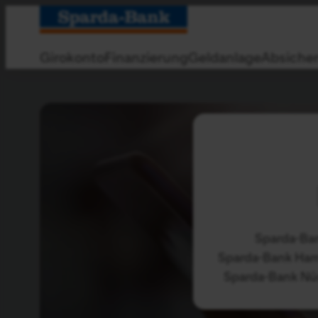
Zum
Hauptinhalt
springen
Girokonto
Finanzierung
Geldanlage
Absiche
Sparda-Ba
Sparda-Bank Ha
Sparda-Bank Nü