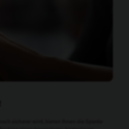
!
och sicherer wird, bieten Ihnen die Sparda-