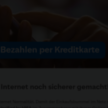
 Bezahlen per Kreditkarte
 Internet noch sicherer gemacht
ernet Normalität. Damit der Einkaufsbummel im Netz n