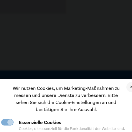
er Region für Sie da
Wir nutzen Cookies, um Marketing-Maßnahmen zu
messen und unsere Dienste zu verbessern. Bitte
sehen Sie sich die Cookie-Einstellungen an und
ormationen zu unseren Angeboten, Konditionen und Services erhalt
bestätigen Sie Ihre Auswahl.
ligen Internetseite der Sparda-Bank Ihrer Region.
Essenzielle Cookies
finden
Cookies, die essenziell für die Funktionalität der Website sind.