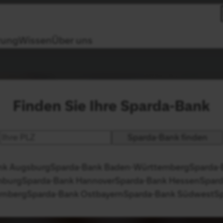
rung
Wissen
Über uns
Finden Sie Ihre Sparda-Bank
Postleitzahl
nk Augsburg
Sparda-Bank Baden-Württemberg
Sparda-
mburg
Sparda-Bank Hannover
Sparda-Bank Hessen
Spar
rnberg
Sparda-Bank Ostbayern
Sparda-Bank Südwest
S