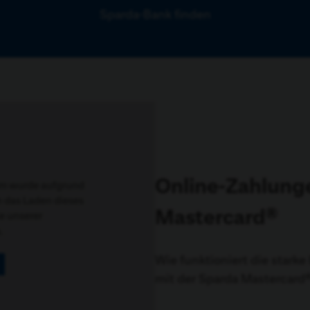
Sparda-Bank finden
Online-Zahlunge
om
wurde aufgrund
h das Laden dieses
Mastercard®
e unserer
.
Wie funktioniert die stark
mit der Sparda Mastercard®?