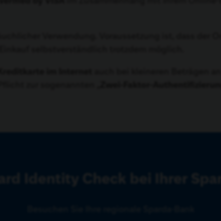
Verified by VISA
im Zusammenhang mit Ihrem Online-B
räuchlicher Verwendung. Voraussetzung ist, dass der 
n Einkauf selbstverständlich trotzdem möglich.
reditkarte im Internet
auch bei kleineren Beträgen a
 Pflicht zur sogenannten „
Zwei-Faktor-Authentifizieru
rd Identity Check bei Ihrer Sp
Besuchen Sie Ihre regionale Sparda-Bank