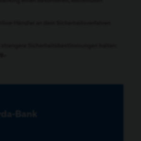
anking einen besonderen, kostenlosen
Online-Händler an dem Sicherheitsverfahren
n strengere Sicherheitsbestimmungen halten:
ng
„.
arda-Bank