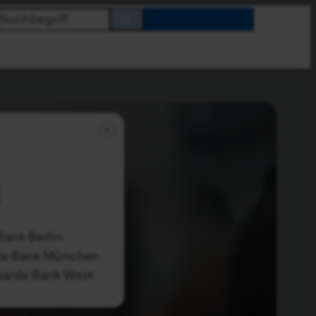
Ihre
Sparda-
Bank
Bank Berlin
da-Bank München
parda-Bank West