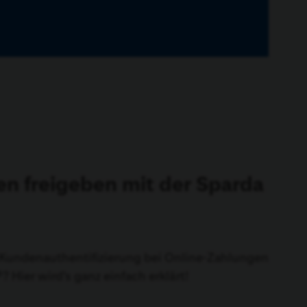
n freigeben mit der Sparda
e Kundenauthentifizierung bei Online-Zahlungen
 Hier wird’s ganz einfach erklärt!